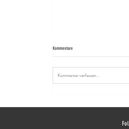
Kommentare
It’s the season!
Kommentar verfassen...
Fo