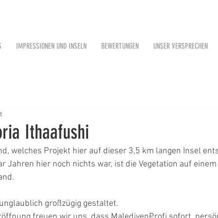
S
IMPRESSIONEN UND INSELN
BEWERTUNGEN
UNSER VERSPRECHEN
t
ria Ithaafushi
d, welches Projekt hier auf dieser 3,5 km langen Insel ents
r Jahren hier noch nichts war, ist die Vegetation auf einem
and.
 unglaublich großzügig gestaltet.
öffnung freuen wir uns, dass MaledivenProfi sofort  persön