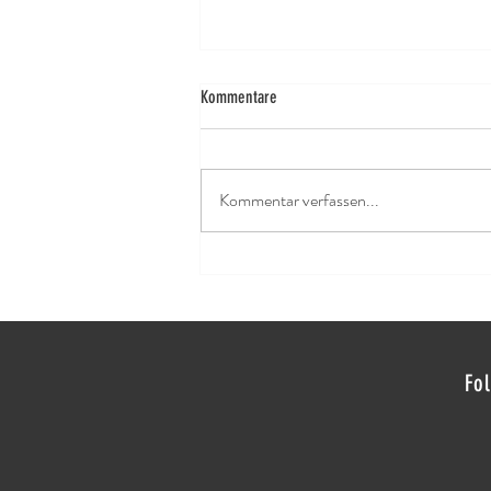
Kommentare
It’s the season!
Kommentar verfassen...
Fo