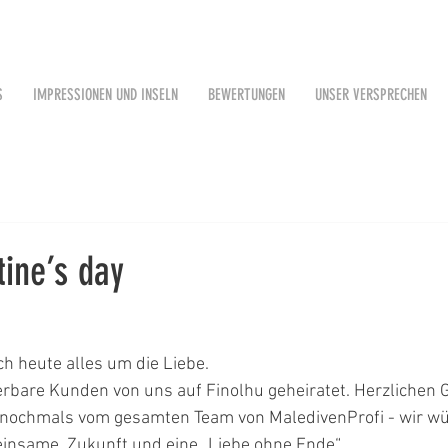
S
IMPRESSIONEN UND INSELN
BEWERTUNGEN
UNSER VERSPRECHEN
ine’s day
ch heute alles um die Liebe.
bare Kunden von uns auf Finolhu geheiratet. Herzlichen
e nochmals vom gesamten Team von MaledivenProfi - wir w
insame  Zukunft und eine „Liebe ohne Ende“